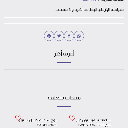
سياسة الإرجاع:
البظاعه لاترد ولا تستبدل بعد خروجها من المحل الا في حالة وجود خلل فني في الساعه يتم استبدالها او صيانتها
أعرف أكثر
منتجات متعلقة
ساعات سفيستون دبل
زوج ساعات اكسل استيل
تايم SVESTON-9299
EXCEL-2073