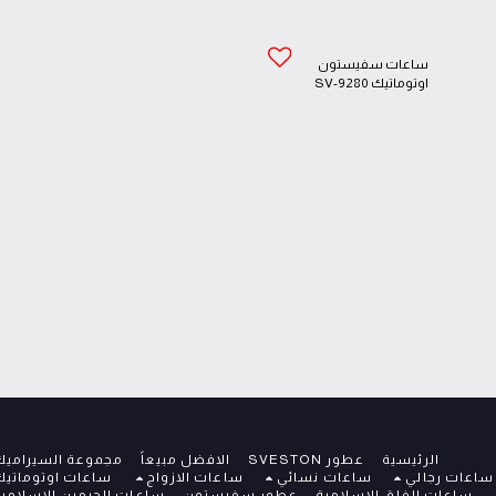
ساعات سفيستون
اوتوماتيك SV-9280
الرئيسية
عطور SVESTON
الافضل مبيعاً
مجموعة السيراميك
عات رجالي
ساعات نسائي
ساعات الازواج
ساعات اوتوماتيك
ساعات الفلق الإسلامية
عطور سفيستون
ساعات الحرمين الاسلامية