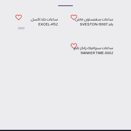
ساعات سفيستون ماش
ساعات جلد اكسل
باند SVESTON-18007
EXCEL-4152
100050
ساعات سيراميك رانكر تايم
RANKER TIME-8002