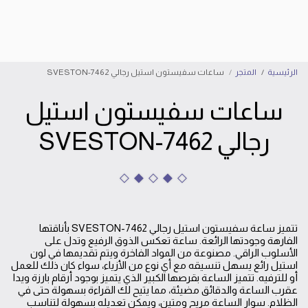
إبراهيم الأسد للساعات
الرئيسية
المتجر
ساعات سفيستون استيل رجالي SVESTON-7462
ساعات سفيستون استيل
رجالي SVESTON-7462
تتميز ساعة سفيستون استيل رجالي SVESTON-7462 بأناقتها
الفارهة وجودتها الرائعة. ساعة تعكس الذوق الرفيع وتدل على
الأسلوب الراقي. مصنوعة من المواد الفاخرة ويتم تقديمها في لون
استيل رائع يسهل تنسيقه مع أي نوع من الأزياء، سواء كان ذلك للعمل
أو للترفيه. تتميز الساعة بقرصها الكبير الذي يتميز بوجود أرقام بارزة ويدا
عقرب الساعة والدقائق مضيئة، مما يتيح لك القراءة بسهولة حتى في
الظلام. سوار الساعة مريح ومتين، ويمكن تعديله بسهولة لتناسب