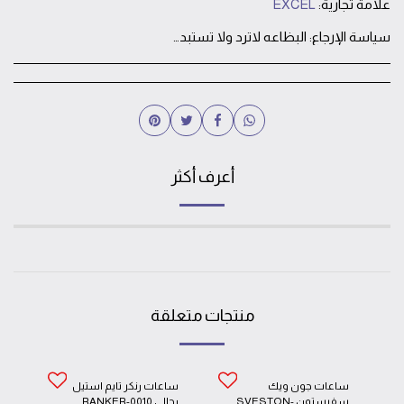
علامة تجارية:
EXCEL
سياسة الإرجاع:
البظاعه لاترد ولا تستبدل بعد خروجها من المحل الا في حالة وجود خلل فني في الساعه يتم استبدالها او صيانتها
أعرف أكثر
منتجات متعلقة
ساعات جون ويك
ساعات رنكر تايم استيل
سفيستون SVESTON-
رجالي RANKER-0010