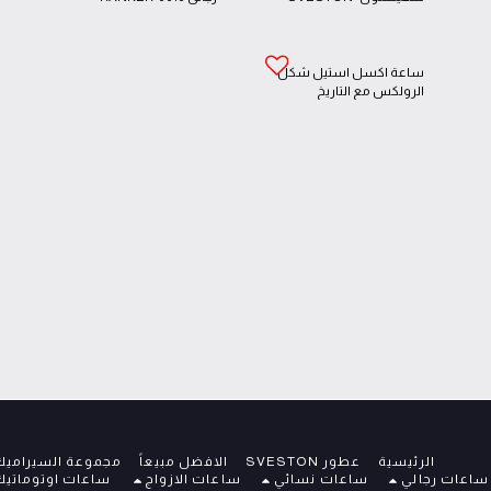
7475
ساعة اكسل استيل شكل
الرولكس مع التاريخ
EXCEL-2011
الرئيسية
عطور SVESTON
الافضل مبيعاً
مجموعة السيراميك
عات رجالي
ساعات نسائي
ساعات الازواج
ساعات اوتوماتيك