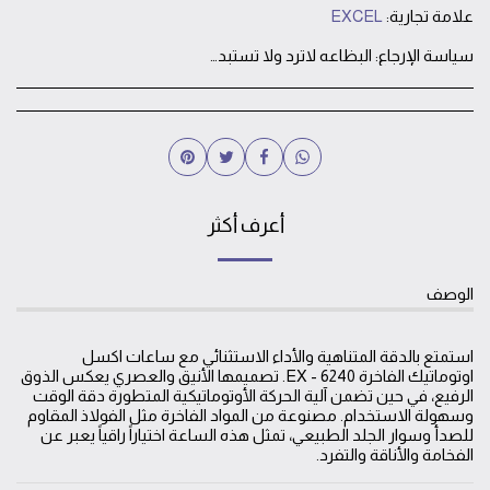
علامة تجارية:
EXCEL
سياسة الإرجاع:
البظاعه لاترد ولا تستبدل بعد خروجها من المحل الا في حالة وجود خلل فني في الساعه يتم استبدالها او صيانتها
أعرف أكثر
الوصف
استمتع بالدقة المتناهية والأداء الاستثنائي مع ساعات اكسل
اوتوماتيك الفاخرة EX - 6240. تصميمها الأنيق والعصري يعكس الذوق
الرفيع، في حين تضمن آلية الحركة الأوتوماتيكية المتطورة دقة الوقت
وسهولة الاستخدام. مصنوعة من المواد الفاخرة مثل الفولاذ المقاوم
للصدأ وسوار الجلد الطبيعي، تمثل هذه الساعة اختياراً راقياً يعبر عن
الفخامة والأناقة والتفرد.