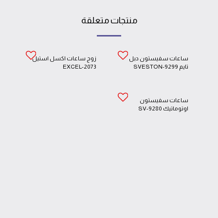
منتجات متعلقة
ساعات سفيستون دبل
زوج ساعات اكسل استيل
تايم SVESTON-9299
EXCEL-2073
ساعات سفيستون
اوتوماتيك SV-9280