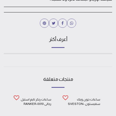
أعرف أكثر
منتجات متعلقة
ساعات جون ويك
ساعات رنكر تايم استيل
سفيستون SVESTON-
رجالي RANKER-0010
7475