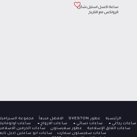
ساعة اكسل استيل شكل
الرولكس مع التاريخ
EXCEL-2011
الرئيسية
عطور SVESTON
الافضل مبيعاً
مجموعة السيراميك
عات رجالي
ساعات نسائي
ساعات الازواج
ساعات اوتوماتيك
ساعات الفلق الإسلامية
عطور سفيستون
ساعات الحرمين الاسلامية
ساعات سفيستون سمارت
ساعات ابو ساعتين (دبل تايم)